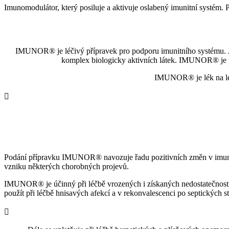
Imunomodulátor, který posiluje a aktivuje oslabený imunitní systém. P
IMUNOR® je léčivý přípravek pro podporu imunitního systému. Jed
komplex biologicky aktivních látek. IMUNOR® je př
IMUNOR® je lék na léka

Podání přípravku IMUNOR® navozuje řadu pozitivních změn v imunitní
vzniku některých chorobných projevů.
IMUNOR® je účinný při léčbě vrozených i získaných nedostatečností i
použít při léčbě hnisavých afekcí a v rekonvalescenci po septických s
