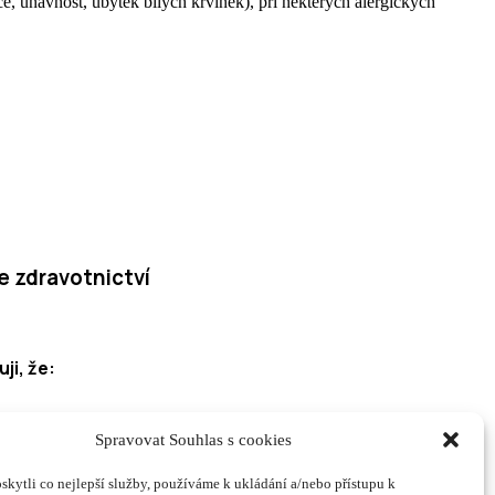
e, únavnost, úbytek bílých krvinek), při některých alergických
e zdravotnictví
ji, že:
Spravovat Souhlas s cookies
něnou léčivé přípravky vydávat či předepisovat či
kytli co nejlepší služby, používáme k ukládání a/nebo přístupu k