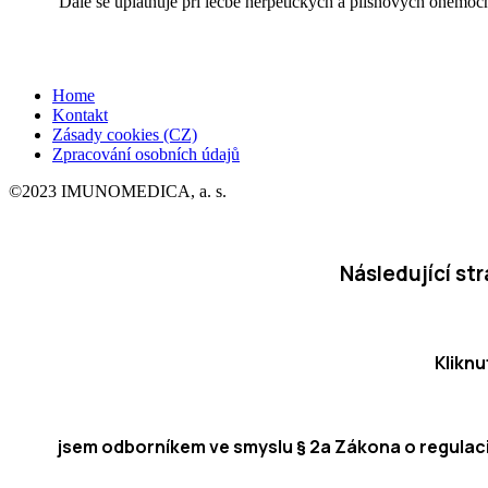
Dále se uplatňuje při léčbě herpetických a plísňových onemocn
Home
Kontakt
Zásady cookies (CZ)
Zpracování osobních údajů
©2023 IMUNOMEDICA, a. s.
Následující st
Kliknu
jsem odborníkem ve smyslu § 2a Zákona o regulaci