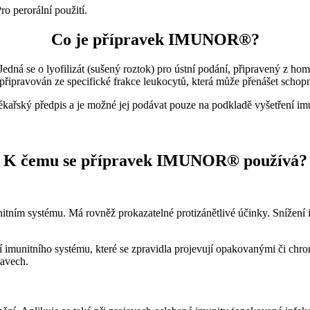
ro perorální použití.
Co je přípravek IMUNOR®?
ná se o lyofilizát (sušený roztok) pro ústní podání, připravený z ho
ipravován ze specifické frakce leukocytů, která může přenášet schopn
řský předpis a je možné jej podávat pouze na podkladě vyšetření imu
K čemu se přípravek IMUNOR® používá?
m systému. Má rovněž prokazatelné protizánětlivé účinky. Snížení im
munitního systému, které se zpravidla projevují opakovanými či chron
tavech.