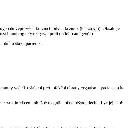
mogenátu vepřových krevních bílých krvinek (leukocytů). Obsahuje
ost imunologicky reagovat proti určitým antigenům.
nitního stavu pacienta.
unity vede k oslabení protiinfekční obrany organismu pacienta a ke
ickými infekcemi obtížně reagujícími na běžnou léčbu. Lze jej např.