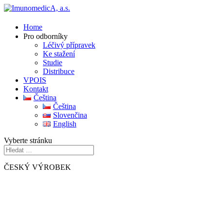
Home
Pro odborníky
Léčivý přípravek
Ke stažení
Studie
Distribuce
VPOIS
Kontakt
Čeština
Čeština
Slovenčina
English
Vyberte stránku
ČESKÝ VÝROBEK
PerorálnÍ lyofilizát