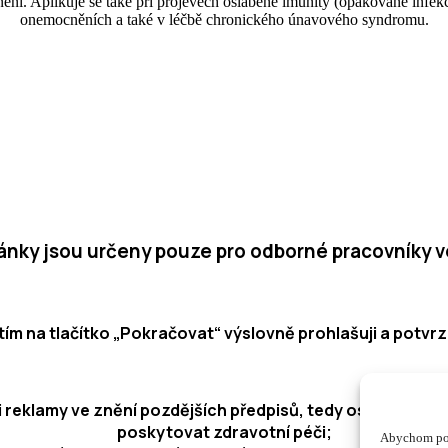
ění. Aplikuje se také při projevech oslabené imunity (opakované infekc
onemocněních a také v léčbě chronického únavového syndromu.
ránky jsou určeny pouze pro odborné pracovníky v
tím na tlačítko „Pokračovat“ výslovně prohlašuji a potvrzu
 reklamy ve znění pozdějších předpisů, tedy osobou opráv
poskytovat zdravotní péči;
Abychom pos