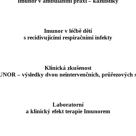
Imunor v ambulantní praxi – kazuistiky
Imunor v léčbě dětí
s recidivujícími respiračními infekty
Klinická zkušenost
NOR – výsledky dvou neintervenčních, průřezových s
Laboratorní
a klinický efekt terapie Imunorem