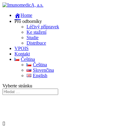
Home
Pro odborníky
Léčivý přípravek
Ke stažení
Studie
Distribuce
VPOIS
Kontakt
Čeština
Čeština
Slovenčina
English
Vyberte stránku
